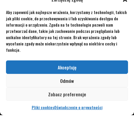
Pro-Industry jako oficjalny przedstawiciel Andritz Polska
Aby zapewnić jak najlepsze wrażenia, korzystamy z technologii, takich
ANDRITZ GROUP
jak pliki cookie, do przechowywania i/lub uzyskiwania dostępu do
informacji o urządzeniu. Zgoda na te technologie pozwoli nam
przetwarzać dane, takie jak zachowanie podczas przeglądania lub
unikalne identyfikatory na tej stronie. Brak wyrażenia zgody lub
wycofanie zgody może niekorzystnie wpłynąć na niektóre cechy i
funkcje.
ADRES
KONTAKT
ul. Bystrzańska 49
+48 33 822 33 25
Akceptuję
43-309 Bielsko-Biała
info@pro-industry.pl
Odmów
LinkedIn
Regulamin seriwsu
Zobacz preferencje
Polityka prywatności
Pilki cookies
Pliki cookies
Oświadczenie o prywatności
Ogólne warunki sprzedaży
Copyrights 2018 © Pro-Industry.
Wszelkie prawa zastrzeżone.